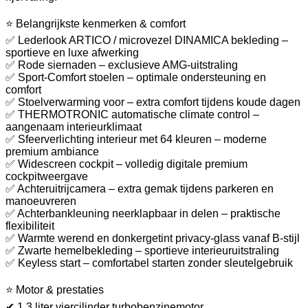
⭐ Belangrijkste kenmerken & comfort
✅ Lederlook ARTICO / microvezel DINAMICA bekleding –
sportieve en luxe afwerking
✅ Rode siernaden – exclusieve AMG-uitstraling
✅ Sport-Comfort stoelen – optimale ondersteuning en
comfort
✅ Stoelverwarming voor – extra comfort tijdens koude dagen
✅ THERMOTRONIC automatische climate control –
aangenaam interieurklimaat
✅ Sfeerverlichting interieur met 64 kleuren – moderne
premium ambiance
✅ Widescreen cockpit – volledig digitale premium
cockpitweergave
✅ Achteruitrijcamera – extra gemak tijdens parkeren en
manoeuvreren
✅ Achterbankleuning neerklapbaar in delen – praktische
flexibiliteit
✅ Warmte werend en donkergetint privacy-glass vanaf B-stijl
✅ Zwarte hemelbekleding – sportieve interieuruitstraling
✅ Keyless start – comfortabel starten zonder sleutelgebruik
⭐ Motor & prestaties
✔ 1.3 liter viercilinder turbobenzinemotor