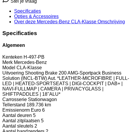
Stel je vraag
Specificaties
Opties
& Accessoires
Over deze Mercedes-Benz CLA-Klasse
Omschrijving
Specificaties
Algemeen
Kenteken
H-497-PB
Merk
Mercedes-Benz
Model
CLA-Klasse
Uitvoering
Shooting Brake 200 AMG-Sportpack Business
Solution (INCL-BTW) Aut. *LEATHER-MICROFIBRE | FULL-
LED | HEATED-SPORTSEATS | DIGI-COCKPIT | DAB+ |
NAVI-FULLMAP | CAMERA | PRIVACYGLASS |
SHIFTPADDLES | 18''ALU*
Carrosserie
Stationwagon
Tellerstand
189.736 km
Emissienorm
Euro 6
Aantal deuren
5
Aantal zitplaatsen
5
Aantal sleutels
2
Aantal handzenders
2