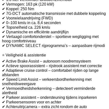
✔ Vermogen: 163 pk (120 kW)
✔ Koppel: 250 Nm
✔ 7G-DCT automatische transmissie met dubbele koppeling
✔ Voorwielaandrijving (FWD)
✔ 0–100 km/u in ca. 8,4 seconden
✔ Topsnelheid ca. 226 km/u
✔ Dynamische en efficiënte aandrijflijn
✔ Verlaagd comfortonderstel – sportieve wegligging met
hoog comfortniveau
✔ DYNAMIC SELECT rijprogramma’s – aanpasbare rijmodi
⭐ Veiligheid & assistentie
✔ Active Brake Assist – autonoom noodremsysteem
✔ Actieve spoorassistent – rijstrook assistent met correctie
✔ Adaptieve cruise control – comfortabel rijden op lange
afstanden
✔ Speed Limit Assist – verkeersbordherkenning met
snelheidsweergave
✔ Vermoeidheidsherkenning – detecteert verminderde
alertheid
✔ Parkeer assistent – ondersteuning tijdens inparkeren
✔ Parkeersensoren voor en achter
✔ Achteruitrijcamera – extra zicht rondom de auto