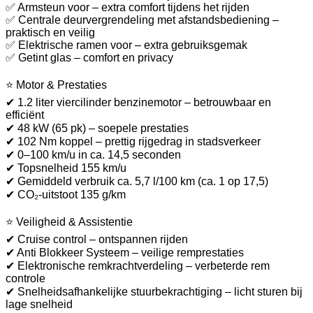
✅ Armsteun voor – extra comfort tijdens het rijden
✅ Centrale deurvergrendeling met afstandsbediening –
praktisch en veilig
✅ Elektrische ramen voor – extra gebruiksgemak
✅ Getint glas – comfort en privacy
⭐ Motor & Prestaties
✔ 1.2 liter viercilinder benzinemotor – betrouwbaar en
efficiënt
✔ 48 kW (65 pk) – soepele prestaties
✔ 102 Nm koppel – prettig rijgedrag in stadsverkeer
✔ 0–100 km/u in ca. 14,5 seconden
✔ Topsnelheid 155 km/u
✔ Gemiddeld verbruik ca. 5,7 l/100 km (ca. 1 op 17,5)
✔ CO₂-uitstoot 135 g/km
⭐ Veiligheid & Assistentie
✔ Cruise control – ontspannen rijden
✔ Anti Blokkeer Systeem – veilige remprestaties
✔ Elektronische remkrachtverdeling – verbeterde rem
controle
✔ Snelheidsafhankelijke stuurbekrachtiging – licht sturen bij
lage snelheid