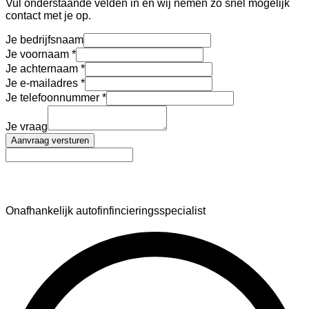
Vul onderstaande velden in en wij nemen zo snel mogelijk
contact met je op.
Je bedrijfsnaam
Je voornaam
Je achternaam
Je e-mailadres
Je telefoonnummer
Je vraag
Aanvraag versturen
AutoFinance
Onafhankelijk autofinfincieringsspecialist